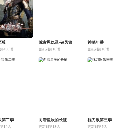
至尊
荒古恩仇录·破风篇
神墓年番
第450话
更新到第10话
更新到第10话
诀第二季
向着星辰的长征
枕刀歌第三季
第14话
更新到第13话
更新到第4话