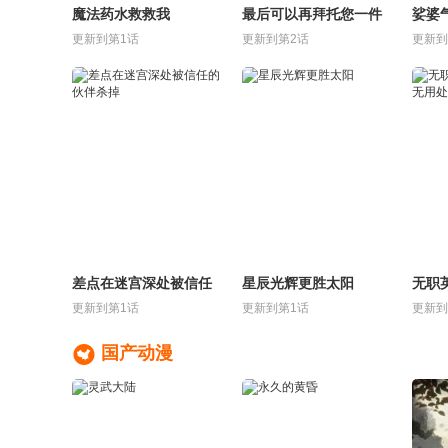
魔法药水救救我
最后可以再拜托您一件
娑婆
事吗
更新到第1话
更新到第2话
更新到
差点在迷宫深处被信任
星辰光辉更胜太阳
无职
的伙伴杀掉
毫无
更新到第1话
更新到第1话
更新到

国产动漫