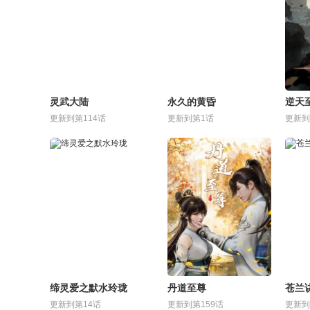
灵武大陆
永久的黄昏
逆天
更新到第114话
更新到第1话
更新到
缔灵爱之默水玲珑
丹道至尊
苍兰
更新到第14话
更新到第159话
更新到