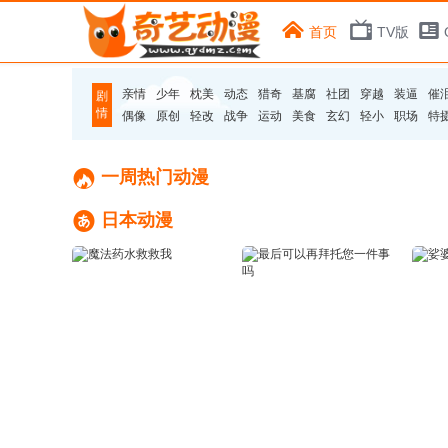
首页
TV版
亲情
少年
枕美
动态
猎奇
基腐
社团
穿越
装逼
催
剧
情
偶像
原创
轻改
战争
运动
美食
玄幻
轻小
职场
特

一周热门动漫

日本动漫