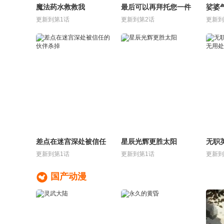
魔法药水救救我
最后可以再拜托您一件
娑婆
事吗
更新到第1话
更新到第2话
更新到
差点在迷宫深处被信任
星辰光辉更胜太阳
无职
的伙伴杀掉
毫无
更新到第1话
更新到第1话
更新到

国产动漫