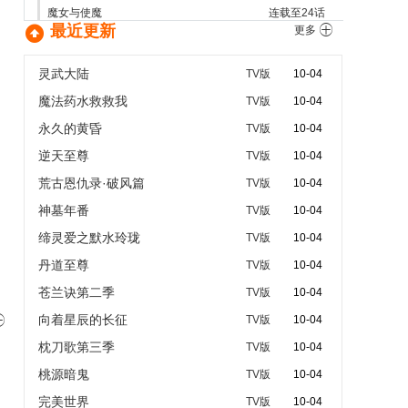
魔女与使魔
连载至24话

最近更新

更多
灵武大陆
TV版
10-04
魔法药水救救我
TV版
10-04
永久的黄昏
TV版
10-04
逆天至尊
TV版
10-04
荒古恩仇录·破风篇
TV版
10-04
神墓年番
TV版
10-04
缔灵爱之默水玲珑
TV版
10-04
丹道至尊
TV版
10-04
苍兰诀第二季
TV版
10-04
向着星辰的长征

TV版
10-04
枕刀歌第三季
TV版
10-04
桃源暗鬼
TV版
10-04
完美世界
TV版
10-04