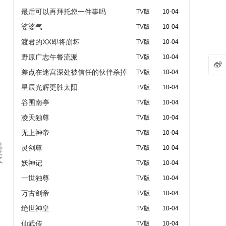
最后可以再拜托您一件事吗
TV版
10-04
娑婆气
TV版
10-04
渡君的XX即将崩坏
TV版
10-04
野原广志午餐流派
TV版
10-04

差点在迷宫深处被信任的伙伴杀掉
TV版
10-04
星辰光辉更胜太阳
TV版
10-04
谷围南亭
TV版
10-04
凌天独尊
TV版
10-04
无上神帝
TV版
10-04
灵剑尊
TV版
10-04
妖神记
TV版
10-04
一世独尊
TV版
10-04
万古剑帝
TV版
10-04
绝世神皇
TV版
10-04
仙武传
TV版
10-04