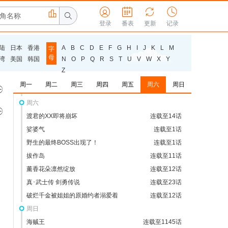
永久的黄昏



连载至1话



最后可以再拜托您一件事吗
登录
番表
更新
连载至2话
记录
差点在迷宫深处被信任的伙伴杀掉
连载至1话
陆
日本
香港
A
B
C
D
E
F
G
H
I
J
K
L
M
字
野原广志午餐流派
连载至1话
母
湾
美国
韩国
N
O
P
Q
R
S
T
U
V
W
X
Y
恶食千金与狂血公爵
连载至1话
Z
通灵妃
连载至29话
周一
周二
周三
周四
周五
周六
周日

沉默魔女的秘密
连载至12话
周六

渡君的XX即将崩坏
连载至14话
娑婆气
连载至1话
野生的最终BOSS出现了！
连载至1话
拔作岛
连载至11话
薰香花朵凛然绽放
连载至12话
真･武士传 剑勇传说
连载至23话
破烂千金被姐姐的原婚约者溺爱着
连载至12话
周日
海贼王
连载至1145话