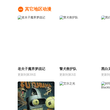

其它地区动漫
老夫子魔界梦战记
警犬救护队
黑白
更新到第39话
更新到第3话
更新到