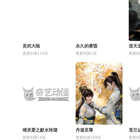
灵武大陆
永久的黄昏
逆天
更新到第114话
更新到第1话
更新到
缔灵爱之默水玲珑
丹道至尊
苍兰
更新到第14话
更新到第159话
更新到