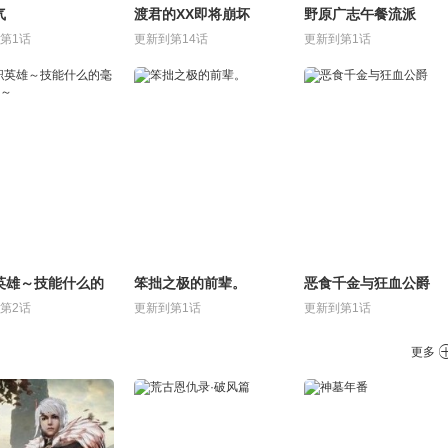
气
渡君的XX即将崩坏
野原广志午餐流派
第1话
更新到第14话
更新到第1话
英雄～技能什么的
笨拙之极的前辈。
恶食千金与狂血公爵
用处～
第2话
更新到第1话
更新到第1话
更多