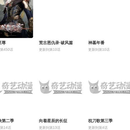
至尊
荒古恩仇录·破风篇
神墓年番
第450话
更新到第10话
更新到第10话
诀第二季
向着星辰的长征
枕刀歌第三季
第14话
更新到第13话
更新到第4话