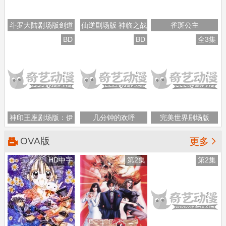
斗罗大陆剧场版剑道
仙逆剧场版 神临之战
雀斑公主
尘心
BD
BD
全3集
神印王座剧场版：伊
几分钟的欢呼
完美世界剧场版
莱克斯传奇
OVA版

更多
HD中字
第2集
第2集