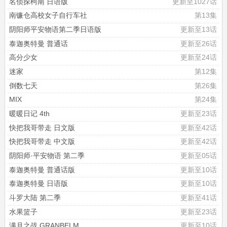
名侦探柯南 日语版
更新至1027话
南镰仓高校女子自行车社
第13集
阴阳师平安物语第二季日语版
更新至13话
泰迦奥特曼 普通话
更新至26话
高分少女
更新至24话
迷家
第12集
倒数七天
第26集
MIX
第24集
暖暖日记 4th
更新至23话
快把我哥带走 日文版
更新至42话
快把我哥带走 中文版
更新至42话
阴阳师·平安物语 第二季
更新至05话
泰迦奥特曼 普通话版
更新至10话
泰迦奥特曼 日语版
更新至10话
斗罗大陆 第二季
更新至41话
水果篮子
更新至23话
满月之战 GRANBELM
更新至10话