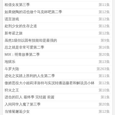
租借女友第三季
第11集
如果烧陶的话也做个马克杯吧第二季
第12集
谎言游戏
第12集
处刑少女的生存之道
第12集
新奇诺之旅
第12集
虽然1级但以固有技能却是最强的
第9集
总之就是非常可爱第二季
第16集
MIX：明青故事第二季
第20集
地狱乐
第13集
斗罗大陆
第263集
进化之实踏上胜利的人生第二季
第11集
傲娇恶役大小姐莉泽洛特与实况转播远藤君和解说员小林
第12集
狩火之王
第10集
进击的巨人 最终季 完结篇 前篇
第1集
入间同学入魔了第三季
第20集
当雏菊邂逅少女
第12集