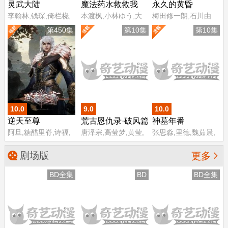
灵武大陆
魔法药水救救我
永久的黄昏
李翰林,钱琛,倚栏桡,
本渡枫,小林ゆう,大
梅田修一朗,石川由
张恩泽,赵熠彤,小浣,
塚刚央,花井美春,森
依,茅野爱衣,富田美
第450集
第10集
第10集
温溪,蔡娜
山由梨佳
忧,泽城美雪,楠木灯,
森川智之,阿座上洋
平,小針彩希,坂泰斗,
小清水亚美,河濑茉
希,白石晴香,稻田彻,
佐藤利奈
10.0
9.0
10.0
逆天至尊
荒古恩仇录·破风篇
神墓年番
阿旦,糖醋里脊,诗福,
唐泽宗,高莹梦,黄莹,
张思淼,里德,魏茹晨,
万宝鹿,黄炎
张鑫磊,张天雄,袁悠
四喜
然,邱轶凡,陈新玥,孙
剧场版

更多
露,张英,周杭,许子尧,
王晶,杜栓,罗文驰,唐
BD全集
BD
BD全集
钰,李潇,苏倩芸,谈维
康,江瑞,张景煌,张新
昊,励达