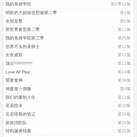
我的英雄学院
第6季12集
唱歌的大姐姐也想做第二季
第1集
永恒至尊
第6集
异世界食堂第二季
第12集
我的英雄学院第三季
第25集
世界尽头的圣骑士
第12集
女友成双
第12集
顶点!!!!!!!!!!!!!!!
第12集
Love All Play
第24集
萌妻食神
第36集
神废柴☆偶像
第9集
我们的重制人生
第12集
至高指令
第10集
瓦尼塔斯的笔记
第24集
炎炎消防队
第24集
特利迦奥特曼
第25集