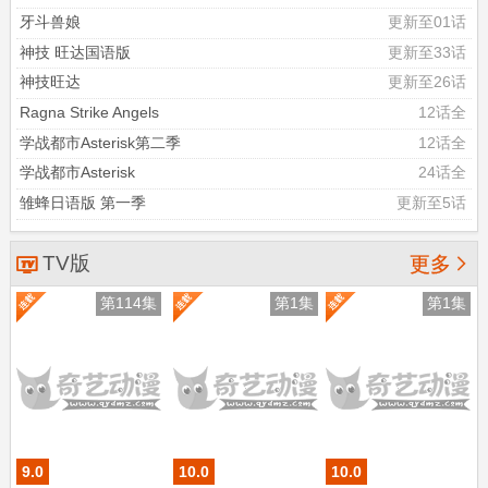
牙斗兽娘
更新至01话
神技 旺达国语版
更新至33话
神技旺达
更新至26话
Ragna Strike Angels
12话全
学战都市Asterisk第二季
12话全
学战都市Asterisk
24话全
雏蜂日语版 第一季
更新至5话
TV版

更多
第114集
第1集
第1集
9.0
10.0
10.0