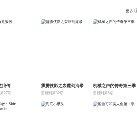
更多
龙狼传
霹雳侠影之轰霆剑海录
机械之声的传奇第三季
第27话
更新到第32话
更新到第6话