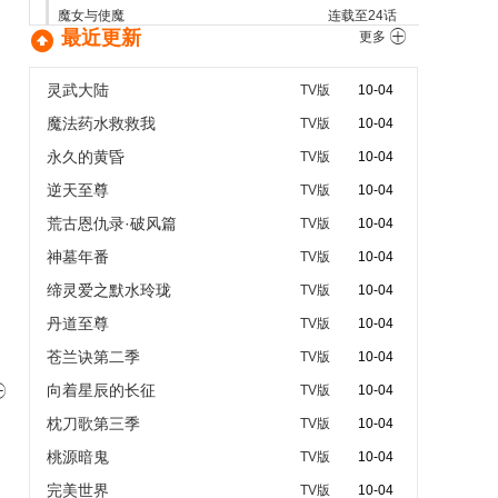
魔女与使魔
连载至24话

最近更新

更多
灵武大陆
TV版
10-04
魔法药水救救我
TV版
10-04
永久的黄昏
TV版
10-04
逆天至尊
TV版
10-04
荒古恩仇录·破风篇
TV版
10-04
神墓年番
TV版
10-04
缔灵爱之默水玲珑
TV版
10-04
丹道至尊
TV版
10-04
苍兰诀第二季
TV版
10-04
向着星辰的长征

TV版
10-04
枕刀歌第三季
TV版
10-04
桃源暗鬼
TV版
10-04
完美世界
TV版
10-04