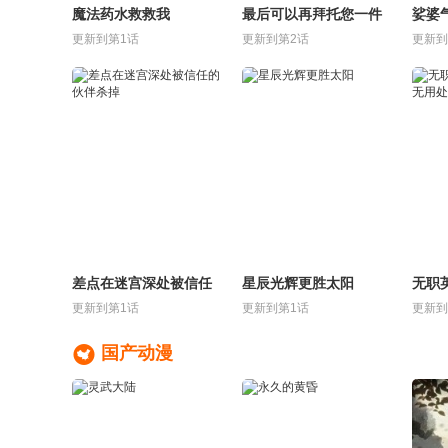
魔法药水救救我
最后可以再拜托您一件
娑婆
事吗
更新到第1话
更新到第2话
更新到
差点在迷宫深处被信任
星辰光辉更胜太阳
无职
的伙伴杀掉
毫无
更新到第1话
更新到第1话
更新到

国产动漫