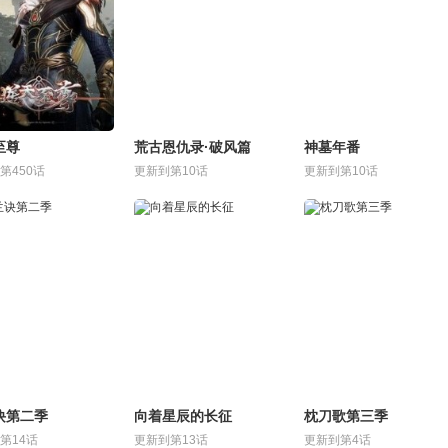
至尊
荒古恩仇录·破风篇
神墓年番
第450话
更新到第10话
更新到第10话
诀第二季
向着星辰的长征
枕刀歌第三季
第14话
更新到第13话
更新到第4话