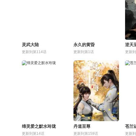
灵武大陆
永久的黄昏
逆天
更新到第114话
更新到第1话
更新到
缔灵爱之默水玲珑
丹道至尊
苍兰
更新到第14话
更新到第159话
更新到