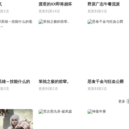
气
渡君的XX即将崩坏
野原广志午餐流派
第1话
更新到第14话
更新到第1话
英雄～技能什么的
笨拙之极的前辈。
恶食千金与狂血公爵
用处～
第2话
更新到第1话
更新到第1话
更多