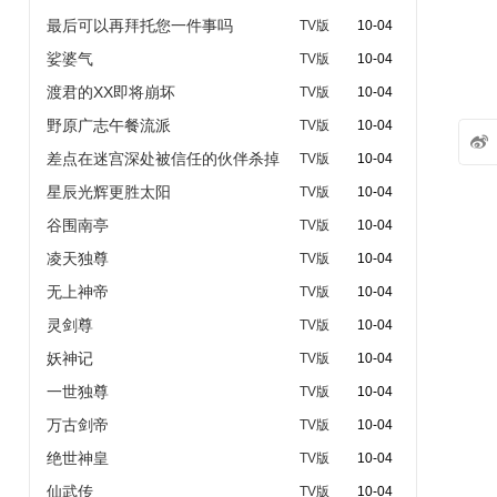
最后可以再拜托您一件事吗
TV版
10-04
娑婆气
TV版
10-04
渡君的XX即将崩坏
TV版
10-04
野原广志午餐流派
TV版
10-04

差点在迷宫深处被信任的伙伴杀掉
TV版
10-04
星辰光辉更胜太阳
TV版
10-04
谷围南亭
TV版
10-04
凌天独尊
TV版
10-04
无上神帝
TV版
10-04
灵剑尊
TV版
10-04
妖神记
TV版
10-04
一世独尊
TV版
10-04
万古剑帝
TV版
10-04
绝世神皇
TV版
10-04
仙武传
TV版
10-04