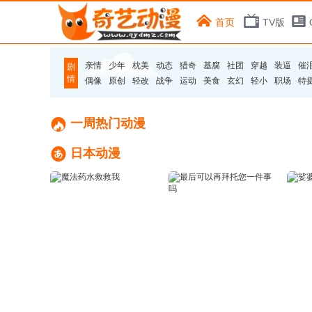
首页
TV版
亲情
少年
枕美
动态
猎奇
基腐
社团
穿越
装逼
催
剧
情
偶像
原创
轻改
战争
运动
美食
玄幻
轻小
职场
特

一周热门动漫

日本动漫