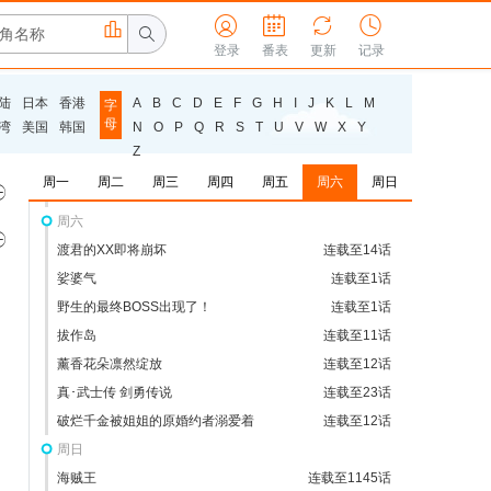
永久的黄昏



连载至1话



最后可以再拜托您一件事吗
登录
番表
更新
连载至2话
记录
差点在迷宫深处被信任的伙伴杀掉
连载至1话
陆
日本
香港
A
B
C
D
E
F
G
H
I
J
K
L
M
字
野原广志午餐流派
连载至1话
母
湾
美国
韩国
N
O
P
Q
R
S
T
U
V
W
X
Y
恶食千金与狂血公爵
连载至1话
Z
通灵妃
连载至29话
周一
周二
周三
周四
周五
周六
周日

沉默魔女的秘密
连载至12话
周六

渡君的XX即将崩坏
连载至14话
娑婆气
连载至1话
野生的最终BOSS出现了！
连载至1话
拔作岛
连载至11话
薰香花朵凛然绽放
连载至12话
真･武士传 剑勇传说
连载至23话
破烂千金被姐姐的原婚约者溺爱着
连载至12话
周日
海贼王
连载至1145话