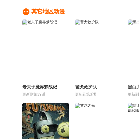

其它地区动漫
老夫子魔界梦战记
警犬救护队
黑白
更新到第39话
更新到第3话
更新到