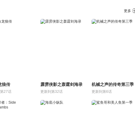
更多
龙狼传
霹雳侠影之轰霆剑海录
机械之声的传奇第三季
第27话
更新到第32话
更新到第6话