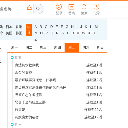
为你着迷



连载至5话



外星人姆姆
登录
番表
更新
连载至24话
记录
摇滚乐是淑女的嗜好
连载至12话
陆
日本
香港
A
B
C
D
E
F
G
H
I
J
K
L
M
字
忍者与杀手二人组的日常生活
连载至11话
母
湾
美国
韩国
N
O
P
Q
R
S
T
U
V
W
X
Y
这是你与我的最后战场，或是开创世界的圣战
连载至11话
Z
第二季
每日男公关
连载至8话
周一
周二
周三
周四
周五
周六
周日

瞬间治疗却被视为无用而被流放的天才治疗
连载至4话
师，以暗黑治疗师的身份幸福地生活着
周五

魔法药水救救我
连载至1话
永久的黄昏
连载至1话
最后可以再拜托您一件事吗
连载至2话
差点在迷宫深处被信任的伙伴杀掉
连载至1话
野原广志午餐流派
连载至1话
恶食千金与狂血公爵
连载至1话
通灵妃
连载至29话
沉默魔女的秘密
连载至12话
周六