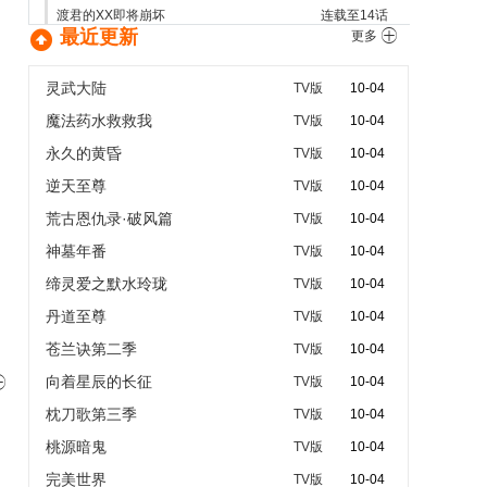
渡君的XX即将崩坏
连载至14话

最近更新

更多
娑婆气
连载至1话
野生的最终BOSS出现了！
连载至1话
灵武大陆
TV版
10-04
拔作岛
连载至11话
魔法药水救救我
TV版
10-04
薰香花朵凛然绽放
连载至12话
永久的黄昏
TV版
10-04
真･武士传 剑勇传说
连载至23话
逆天至尊
破烂千金被姐姐的原婚约者溺爱着
连载至12话
TV版
10-04
周日
荒古恩仇录·破风篇
TV版
10-04
海贼王
连载至1145话
神墓年番
TV版
10-04
魔女与使魔
连载至24话
缔灵爱之默水玲珑
TV版
10-04
丹道至尊
TV版
10-04
苍兰诀第二季
TV版
10-04
向着星辰的长征

TV版
10-04
枕刀歌第三季
TV版
10-04
桃源暗鬼
TV版
10-04
完美世界
TV版
10-04