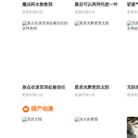
魔法药水救救我
最后可以再拜托您一件
娑婆
事吗
更新到第1话
更新到第2话
更新到
差点在迷宫深处被信任
星辰光辉更胜太阳
无职
的伙伴杀掉
毫无
更新到第1话
更新到第1话
更新到

国产动漫