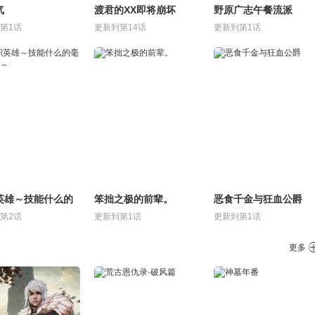
气
渡君的XX即将崩坏
野原广志午餐流派
第1话
更新到第14话
更新到第1话
英雄～技能什么的
笨拙之极的前辈。
恶食千金与狂血公爵
用处～
第2话
更新到第1话
更新到第1话
更多