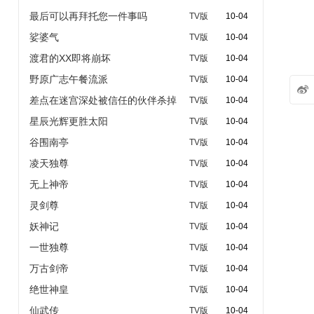
最后可以再拜托您一件事吗
TV版
10-04
娑婆气
TV版
10-04
渡君的XX即将崩坏
TV版
10-04
野原广志午餐流派
TV版
10-04

差点在迷宫深处被信任的伙伴杀掉
TV版
10-04
星辰光辉更胜太阳
TV版
10-04
谷围南亭
TV版
10-04
凌天独尊
TV版
10-04
无上神帝
TV版
10-04
灵剑尊
TV版
10-04
妖神记
TV版
10-04
一世独尊
TV版
10-04
万古剑帝
TV版
10-04
绝世神皇
TV版
10-04
仙武传
TV版
10-04