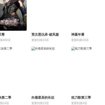
至尊
荒古恩仇录·破风篇
神墓年番
第450话
更新到第10话
更新到第10话
诀第二季
向着星辰的长征
枕刀歌第三季
第14话
更新到第13话
更新到第4话