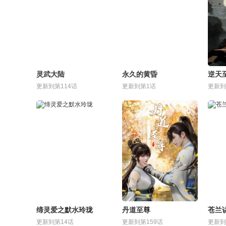
灵武大陆
永久的黄昏
逆天
更新到第114话
更新到第1话
更新到
缔灵爱之默水玲珑
丹道至尊
苍兰
更新到第14话
更新到第159话
更新到