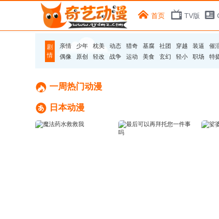
首页
TV版
亲情
少年
枕美
动态
猎奇
基腐
社团
穿越
装逼
催
剧
情
偶像
原创
轻改
战争
运动
美食
玄幻
轻小
职场
特

一周热门动漫

日本动漫