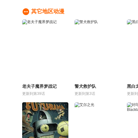

其它地区动漫
老夫子魔界梦战记
警犬救护队
黑白
更新到第39话
更新到第3话
更新到