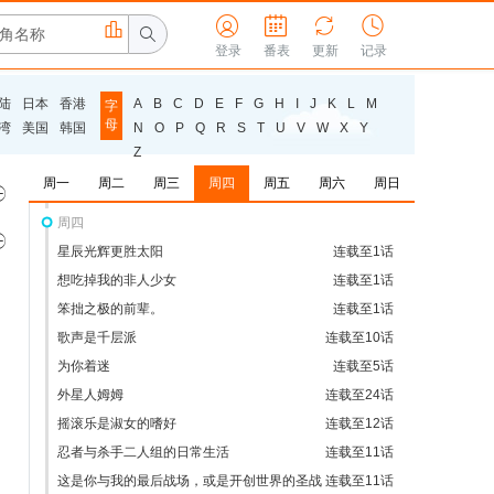
命运/奇异赝品



连载至1话



周三
登录
番表
更新
记录
无职英雄～技能什么的毫无用处～
连载至2话
陆
日本
香港
A
B
C
D
E
F
G
H
I
J
K
L
M
字
矢野同学观察日记
连载至1话
母
湾
美国
韩国
N
O
P
Q
R
S
T
U
V
W
X
Y
帝乃三姐妹原来很好搞定
连载至12话
Z
拜托请穿上，鹰峰同学
连载至10话
周一
周二
周三
周四
周五
周六
周日

启示录酒店
连载至2话
周四

星辰光辉更胜太阳
连载至1话
想吃掉我的非人少女
连载至1话
笨拙之极的前辈。
连载至1话
歌声是千层派
连载至10话
为你着迷
连载至5话
外星人姆姆
连载至24话
摇滚乐是淑女的嗜好
连载至12话
忍者与杀手二人组的日常生活
连载至11话
这是你与我的最后战场，或是开创世界的圣战
连载至11话