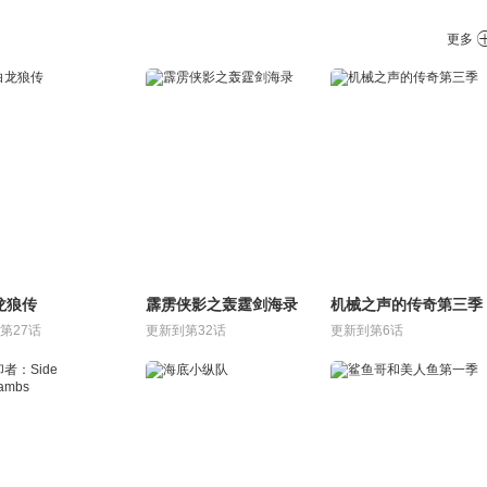
更多
龙狼传
霹雳侠影之轰霆剑海录
机械之声的传奇第三季
第27话
更新到第32话
更新到第6话