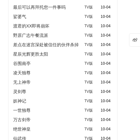
最后可以再拜托您一件事吗
TV版
10-04
娑婆气
TV版
10-04
渡君的XX即将崩坏
TV版
10-04
野原广志午餐流派
TV版
10-04

差点在迷宫深处被信任的伙伴杀掉
TV版
10-04
星辰光辉更胜太阳
TV版
10-04
谷围南亭
TV版
10-04
凌天独尊
TV版
10-04
无上神帝
TV版
10-04
灵剑尊
TV版
10-04
妖神记
TV版
10-04
一世独尊
TV版
10-04
万古剑帝
TV版
10-04
绝世神皇
TV版
10-04
仙武传
TV版
10-04