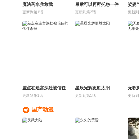
魔法药水救救我
最后可以再拜托您一件
娑婆
事吗
更新到第1话
更新到第2话
更新到
差点在迷宫深处被信任
星辰光辉更胜太阳
无职
的伙伴杀掉
毫无
更新到第1话
更新到第1话
更新到

国产动漫