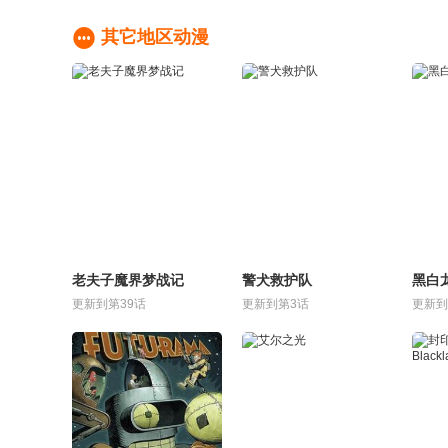

其它地区动漫
老夫子魔界梦战记
警犬救护队
黑白
更新到第39话
更新到第3话
更新到