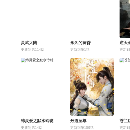
灵武大陆
永久的黄昏
逆天
更新到第114话
更新到第1话
更新到
缔灵爱之默水玲珑
丹道至尊
苍兰
更新到第14话
更新到第159话
更新到