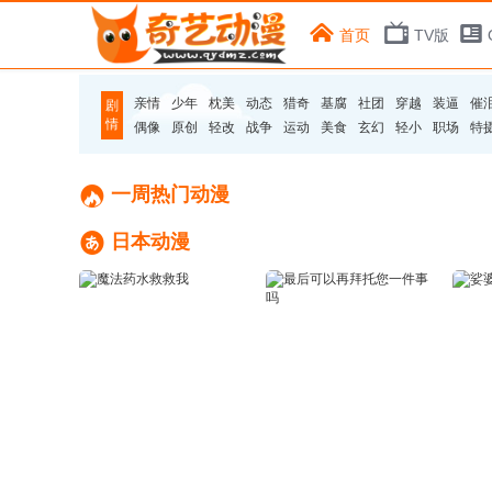
首页
TV版
亲情
少年
枕美
动态
猎奇
基腐
社团
穿越
装逼
催
剧
情
偶像
原创
轻改
战争
运动
美食
玄幻
轻小
职场
特

一周热门动漫

日本动漫