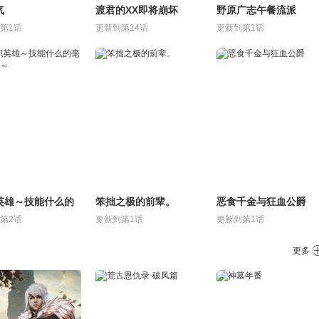
气
渡君的XX即将崩坏
野原广志午餐流派
第1话
更新到第14话
更新到第1话
英雄～技能什么的
笨拙之极的前辈。
恶食千金与狂血公爵
用处～
第2话
更新到第1话
更新到第1话
更多