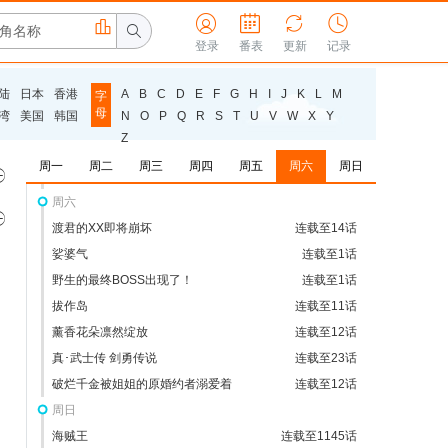
永久的黄昏



连载至1话



最后可以再拜托您一件事吗
登录
番表
更新
连载至2话
记录
差点在迷宫深处被信任的伙伴杀掉
连载至1话
陆
日本
香港
A
B
C
D
E
F
G
H
I
J
K
L
M
字
野原广志午餐流派
连载至1话
母
湾
美国
韩国
N
O
P
Q
R
S
T
U
V
W
X
Y
恶食千金与狂血公爵
连载至1话
Z
通灵妃
连载至29话
周一
周二
周三
周四
周五
周六
周日

沉默魔女的秘密
连载至12话
周六

渡君的XX即将崩坏
连载至14话
娑婆气
连载至1话
野生的最终BOSS出现了！
连载至1话
拔作岛
连载至11话
薰香花朵凛然绽放
连载至12话
真･武士传 剑勇传说
连载至23话
破烂千金被姐姐的原婚约者溺爱着
连载至12话
周日
海贼王
连载至1145话