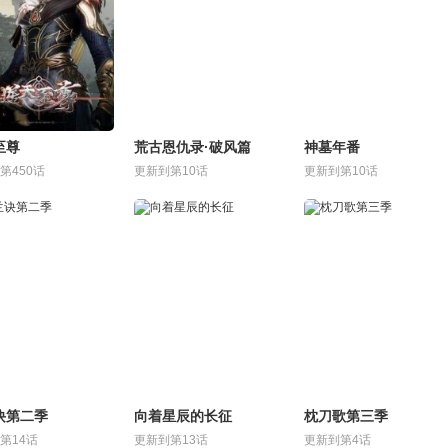
至尊
荒古恩仇录·破风篇
神墓年番
第450话
更新到第10话
更新到第10话
诀第二季
向着星辰的长征
枕刀歌第三季
第14话
更新到第13话
更新到第4话