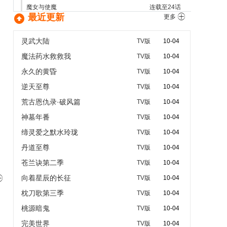
魔女与使魔
连载至24话

最近更新

更多
灵武大陆
TV版
10-04
魔法药水救救我
TV版
10-04
永久的黄昏
TV版
10-04
逆天至尊
TV版
10-04
荒古恩仇录·破风篇
TV版
10-04
神墓年番
TV版
10-04
缔灵爱之默水玲珑
TV版
10-04
丹道至尊
TV版
10-04
苍兰诀第二季
TV版
10-04
向着星辰的长征

TV版
10-04
枕刀歌第三季
TV版
10-04
桃源暗鬼
TV版
10-04
完美世界
TV版
10-04